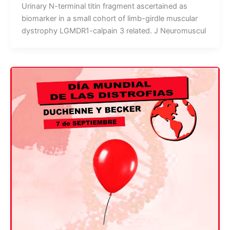
Urinary N-terminal titin fragment ascertained as
biomarker in a small cohort of limb-girdle muscular
dystrophy LGMDR1-calpain 3 related. J Neuromuscul