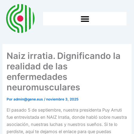
Ir
al
contenido
HTTPS://WWW.GENE.EUS/WP-CONTENT/UPLOADS/2026/05/2025EKO-BATZAR-NAGUSIA.
Naiz irratia. Dignificando la
realidad de las
enfermedades
neuromusculares
Por
admin@gene.eus
/
noviembre 3, 2025
El pasado 5 de septiembre, nuestra presidenta Puy Arruti
fue entrevistada en NAIZ Irratia, donde habló sobre nuestra
asociación, nuestras luchas y nuestros sueños. Si te lo
perdiste, aquí te dejamos el enlace para que puedas