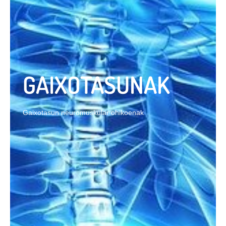
GAIXOTASUNAK
Gaixotasun neuromuskular ohikoenak