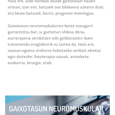
Hala ere, alde handiak daude gaixotasun hauen
artean; izan ere, batzuek oso bilakaera azkarra dute,
eta beste batzuek, berriz, progresio motelagoa.
Gaixotasun neuromuskularren beste ezaugarri
garrantzitsu bat, ia guztietan ohikoa dena,
aurrerapena sendatzen edo geldiarazten duen
tratamendu eraginkorrik ez izatea da. Hala ere,
osasun-egoera orokorra hobetzeko zenbait ekintza
egin daitezke: fisioterapia-saioak, arnasketa-
euskarria, kirurgia, etab.
GAIXOTASUN NEUROMUSKULAR