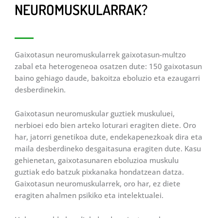
NEUROMUSKULARRAK?
Gaixotasun neuromuskularrek gaixotasun-multzo
zabal eta heterogeneoa osatzen dute: 150 gaixotasun
baino gehiago daude, bakoitza eboluzio eta ezaugarri
desberdinekin.
Gaixotasun neuromuskular guztiek muskuluei,
nerbioei edo bien arteko loturari eragiten diete. Oro
har, jatorri genetikoa dute, endekapenezkoak dira eta
maila desberdineko desgaitasuna eragiten dute. Kasu
gehienetan, gaixotasunaren eboluzioa muskulu
guztiak edo batzuk pixkanaka hondatzean datza.
Gaixotasun neuromuskularrek, oro har, ez diete
eragiten ahalmen psikiko eta intelektualei.