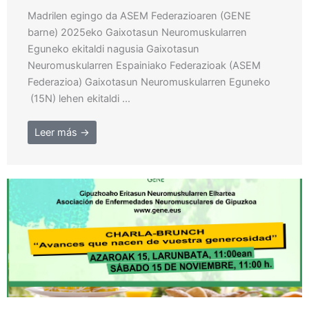
Madrilen egingo da ASEM Federazioaren (GENE
barne) 2025eko Gaixotasun Neuromuskularren
Eguneko ekitaldi nagusia Gaixotasun
Neuromuskularren Espainiako Federazioak (ASEM
Federazioa) Gaixotasun Neuromuskularren Eguneko
(15N) lehen ekitaldi ...
Leer más →