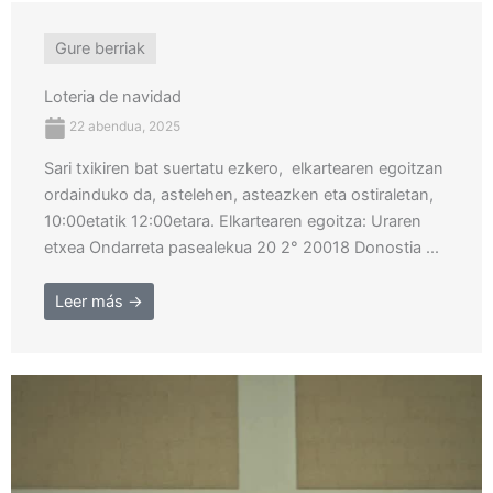
Gure berriak
Loteria de navidad
22 abendua, 2025
Sari txikiren bat suertatu ezkero, elkartearen egoitzan
ordainduko da, astelehen, asteazken eta ostiraletan,
10:00etatik 12:00etara. Elkartearen egoitza: Uraren
etxea Ondarreta pasealekua 20 2° 20018 Donostia ...
Leer más →