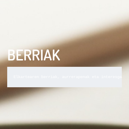
BERRIAK
Elkartearen berriak, aurrerapenak eta interesgarri