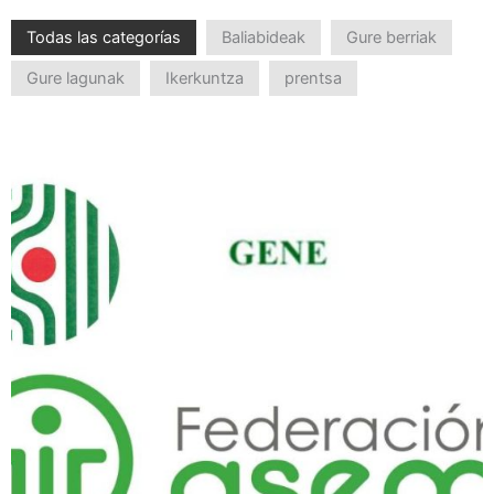
Todas las categorías
Baliabideak
Gure berriak
Gure lagunak
Ikerkuntza
prentsa