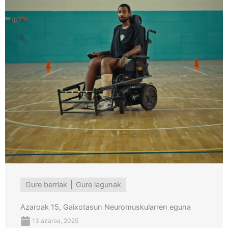
Gure berriak
Gure lagunak
Azaroak 15, Gaixotasun Neuromuskularren eguna
13 azaroa, 2025