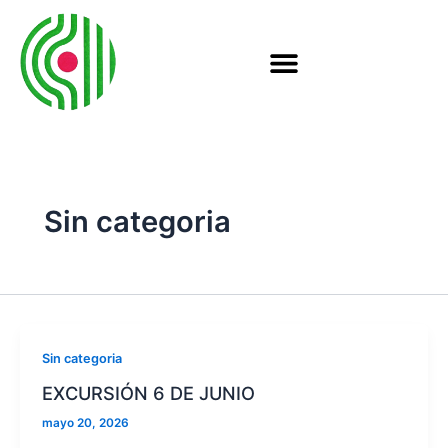
Ir
al
contenido
HTTPS://WWW.GENE.EUS/WP-CONTENT/UPLOADS/2026/05/2025EKO-BATZAR-NAGUSIA.
Sin categoria
Sin categoria
EXCURSIÓN 6 DE JUNIO
mayo 20, 2026