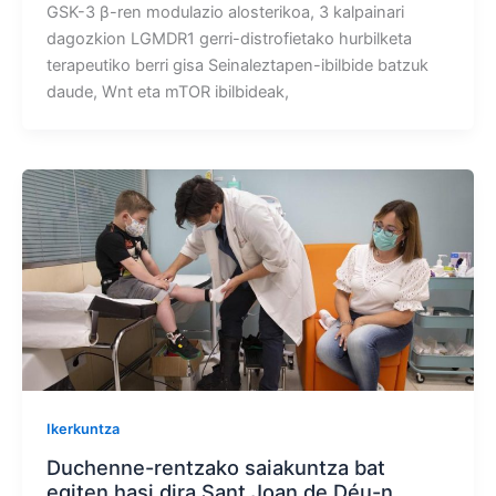
GSK-3 β-ren modulazio alosterikoa, 3 kalpainari
dagozkion LGMDR1 gerri-distrofietako hurbilketa
terapeutiko berri gisa Seinaleztapen-ibilbide batzuk
daude, Wnt eta mTOR ibilbideak,
Ikerkuntza
Duchenne-rentzako saiakuntza bat
egiten hasi dira Sant Joan de Déu-n