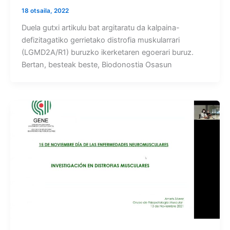
18 otsaila, 2022
Duela gutxi artikulu bat argitaratu da kalpaina-
defizitagatiko gerrietako distrofia muskularrari
(LGMD2A/R1) buruzko ikerketaren egoerari buruz.
Bertan, besteak beste, Biodonostia Osasun