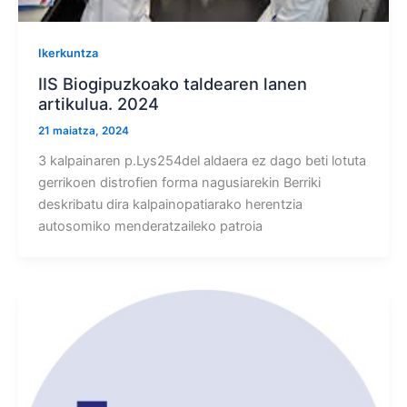
Ikerkuntza
IIS Biogipuzkoako taldearen lanen
artikulua. 2024
21 maiatza, 2024
3 kalpainaren p.Lys254del aldaera ez dago beti lotuta
gerrikoen distrofien forma nagusiarekin Berriki
deskribatu dira kalpainopatiarako herentzia
autosomiko menderatzaileko patroia