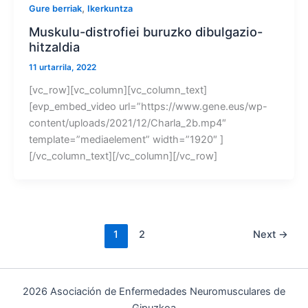
,
Gure berriak
Ikerkuntza
Muskulu-distrofiei buruzko dibulgazio-
hitzaldia
11 urtarrila, 2022
[vc_row][vc_column][vc_column_text]
[evp_embed_video url=”https://www.gene.eus/wp-
content/uploads/2021/12/Charla_2b.mp4″
template=”mediaelement” width=”1920″ ]
[/vc_column_text][/vc_column][/vc_row]
1
2
Next
→
2026 Asociación de Enfermedades Neuromusculares de