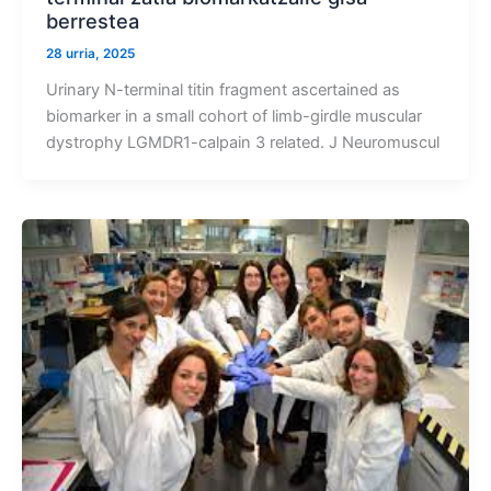
berrestea
28 urria, 2025
Urinary N-terminal titin fragment ascertained as
biomarker in a small cohort of limb-girdle muscular
dystrophy LGMDR1-calpain 3 related. J Neuromuscul