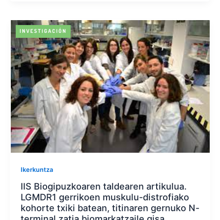
Ikerkuntza
IIS Biogipuzkoaren taldearen artikulua.
LGMDR1 gerrikoen muskulu-distrofiako
kohorte txiki batean, titinaren gernuko N-
terminal zatia biomarkatzaile gisa