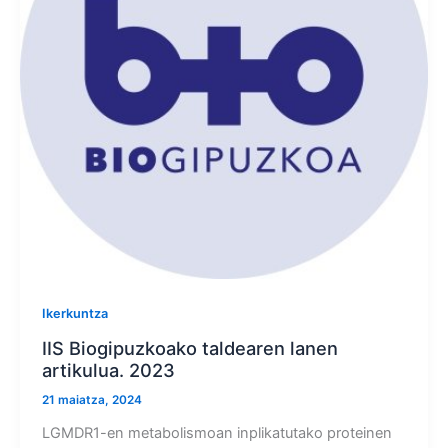
Ikerkuntza
IIS Biogipuzkoako taldearen lanen
artikulua. 2023
21 maiatza, 2024
LGMDR1-en metabolismoan inplikatutako proteinen