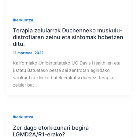
Ikerkuntza
Terapia zelularrak Duchenneko muskulu-
distrofiaren zeinu eta sintomak hobetzen
ditu.
11 martxoa, 2022
Kaliforniako Unibertsitateko UC Davis Health-en eta
Estatu Batuetako beste sei zentrotan egindako
saiakuntza kliniko batek erakutsi duenez, terapia
zelular bat
Ikerkuntza
Zer dago etorkizunari begira
LGMD2A/R1-erako?