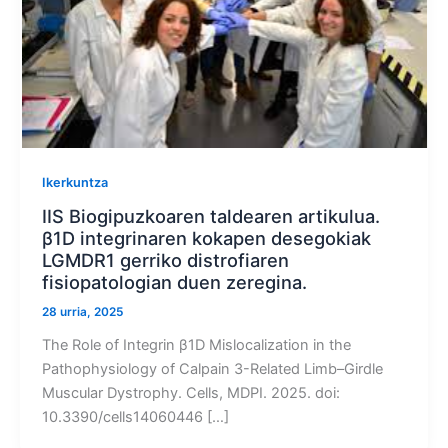
Ikerkuntza
IIS Biogipuzkoaren taldearen artikulua.
β1D integrinaren kokapen desegokiak
LGMDR1 gerriko distrofiaren
fisiopatologian duen zeregina.
28 urria, 2025
The Role of Integrin β1D Mislocalization in the
Pathophysiology of Calpain 3-Related Limb–Girdle
Muscular Dystrophy. Cells, MDPI. 2025. doi:
10.3390/cells14060446 […]