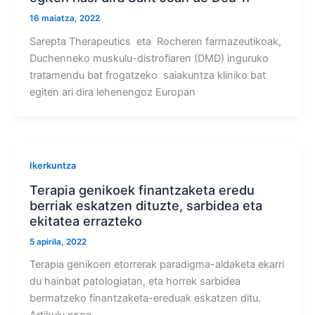
16 maiatza, 2022
Sarepta Therapeutics eta Rocheren farmazeutikoak,
Duchenneko muskulu-distrofiaren (DMD) inguruko
tratamendu bat frogatzeko saiakuntza kliniko bat
egiten ari dira lehenengoz Europan
Ikerkuntza
Terapia genikoek finantzaketa eredu
berriak eskatzen dituzte, sarbidea eta
ekitatea errazteko
5 apirila, 2022
Terapia genikoen etorrerak paradigma-aldaketa ekarri
du hainbat patologiatan, eta horrek sarbidea
bermatzeko finantzaketa-ereduak eskatzen ditu.