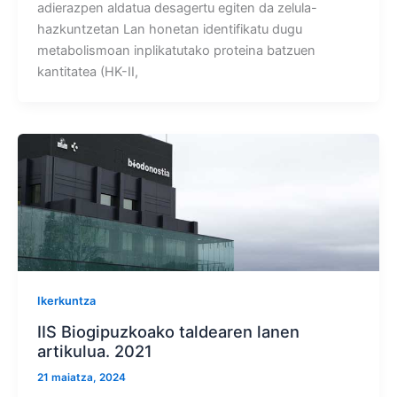
adierazpen aldatua desagertu egiten da zelula-
hazkuntzetan Lan honetan identifikatu dugu
metabolismoan inplikatutako proteina batzuen
kantitatea (HK-II,
Ikerkuntza
IIS Biogipuzkoako taldearen lanen
artikulua. 2021
21 maiatza, 2024