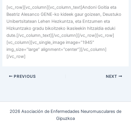
[vc_row][vc_column][vc_column_text]
Andoni Goitia eta
Beatriz Alesanco GENE-ko kideek gaur goizean, Deustuko
Unibertsitatean Lehen Hezkuntza, eta Entzumen eta
Hizkuntzako gradu bikoitzeko ikasleekin hitzaldia eduki
dute.
[/vc_column_text][/vc_column][/vc_row][vc_row]
[vc_column][vc_single_image image=”1945″
img_size=”large” alignment=”center”][/vc_column]
[/vc_row]
PREVIOUS
NEXT
2026 Asociación de Enfermedades Neuromusculares de
Gipuzkoa