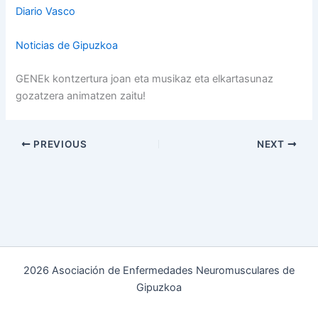
Diario Vasco
Noticias de Gipuzkoa
GENEk kontzertura joan eta musikaz eta elkartasunaz
gozatzera animatzen zaitu!
PREVIOUS
NEXT
2026 Asociación de Enfermedades Neuromusculares de
Gipuzkoa