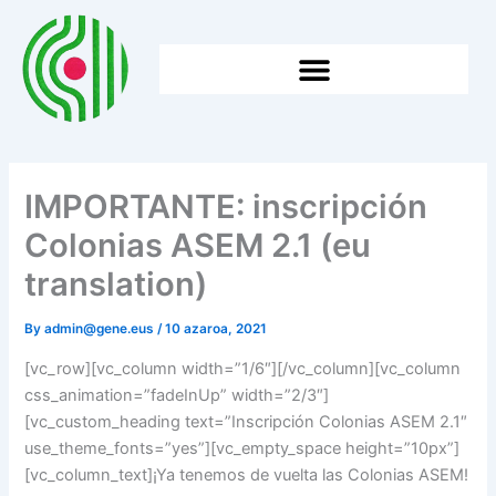
Skip
to
content
HTTPS://WWW.GENE.EUS/WP-CONTENT/UPLOADS/2026/05/2025EKO-BATZAR-NAGUSIA.
IMPORTANTE: inscripción
Colonias ASEM 2.1 (eu
translation)
By
admin@gene.eus
/
10 azaroa, 2021
[vc_row][vc_column width=”1/6″][/vc_column][vc_column
css_animation=”fadeInUp” width=”2/3″]
[vc_custom_heading text=”Inscripción Colonias ASEM 2.1″
use_theme_fonts=”yes”][vc_empty_space height=”10px”]
[vc_column_text]¡Ya tenemos de vuelta las Colonias ASEM!