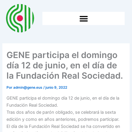
Ir
al
contenido
HTTPS://WWW.GENE.EUS/WP-CONTENT/UPLOADS/2026/05/2025EKO-BATZAR-NAGUSIA.
GENE participa el domingo
día 12 de junio, en el día de
la Fundación Real Sociedad.
Por
admin@gene.eus
/
junio 9, 2022
GENE participa el domingo día 12 de junio, en el día de la
Fundación Real Sociedad.
Tras dos años de parón obligado, se celebrará la sexta
edición y como en años anteriores, podremos participar.
El día de la Fundación Real Sociedad se ha convertido en