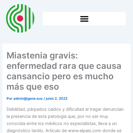
Ir
al
contenido
HTTPS://WWW.GENE.EUS/WP-CONTENT/UPLOADS/2026/05/2025EKO-BATZAR-NAGUSIA.
Miastenia gravis:
enfermedad rara que causa
cansancio pero es mucho
más que eso
Por
admin@gene.eus
/
junio 2, 2022
Debilidad, párpados caídos y dificultad al tragar denuncian
la presencia de esta patología que, por no ser muy
conocida entre los médicos no especialistas, lleva a un
diagnóstico tardío. Artículo de www.elpais.com donde se