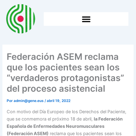
Ir
al
contenido
HTTPS://WWW.GENE.EUS/WP-CONTENT/UPLOADS/2026/05/2025EKO-BATZAR-NAGUSIA.
Federación ASEM reclama
que los pacientes sean los
“verdaderos protagonistas”
del proceso asistencial
Por
admin@gene.eus
/
abril 19, 2022
Con motivo del Día Europeo de los Derechos del Paciente,
que se conmemora el próximo 18 de abril,
la Federación
Española de Enfermedades Neuromusculares
(Federación ASEM)
reclama que los pacientes sean los