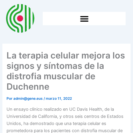
Ir
al
contenido
HTTPS://WWW.GENE.EUS/WP-CONTENT/UPLOADS/2026/05/2025EKO-BATZAR-NAGUSIA.
La terapia celular mejora los
signos y síntomas de la
distrofia muscular de
Duchenne
Por
admin@gene.eus
/
marzo 11, 2022
Un ensayo clínico realizado en UC Davis Health, de la
Universidad de California, y otros seis centros de Estados
Unidos, ha demostrado que una terapia celular es
prometedora para los pacientes con distrofia muscular de