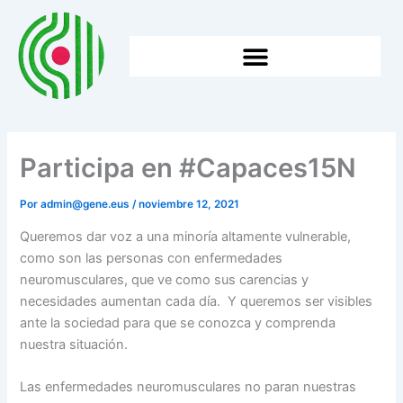
Ir
al
contenido
HTTPS://WWW.GENE.EUS/WP-CONTENT/UPLOADS/2026/05/2025EKO-BATZAR-NAGUSIA.
Participa en #Capaces15N
Por
admin@gene.eus
/
noviembre 12, 2021
Queremos dar voz a una minoría altamente vulnerable,
como son las personas con enfermedades
neuromusculares, que ve como sus carencias y
necesidades aumentan cada día. Y queremos ser visibles
ante la sociedad para que se conozca y comprenda
nuestra situación.
Las enfermedades neuromusculares no paran nuestras