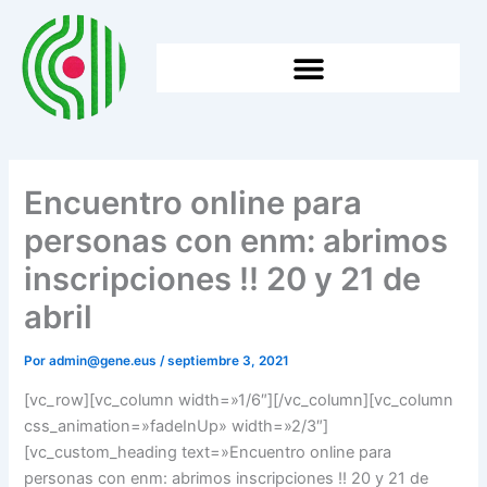
Ir
al
contenido
HTTPS://WWW.GENE.EUS/WP-CONTENT/UPLOADS/2026/05/2025EKO-BATZAR-NAGUSIA.
Encuentro online para
personas con enm: abrimos
inscripciones !! 20 y 21 de
abril
Por
admin@gene.eus
/
septiembre 3, 2021
[vc_row][vc_column width=»1/6″][/vc_column][vc_column
css_animation=»fadeInUp» width=»2/3″]
[vc_custom_heading text=»Encuentro online para
personas con enm: abrimos inscripciones !! 20 y 21 de