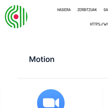
Ir
al
HASIERA
ZERBITZUAK
GA
contenido
HTTPS://W
Motion